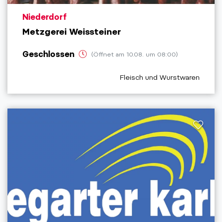
aria.poi_location_prefix
Niederdorf
Metzgerei Weissteiner
Geschlossen
(Öffnet am 10.08. um 08:00)
aria.poi_category_prefix
Fleisch und Wurstwaren