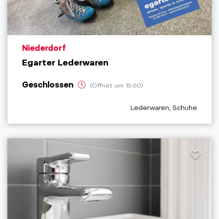
aria.poi_location_prefix
Niederdorf
Egarter Lederwaren
Geschlossen
(Öffnet um 15:00)
aria.poi_category_prefix
Lederwaren, Schuhe