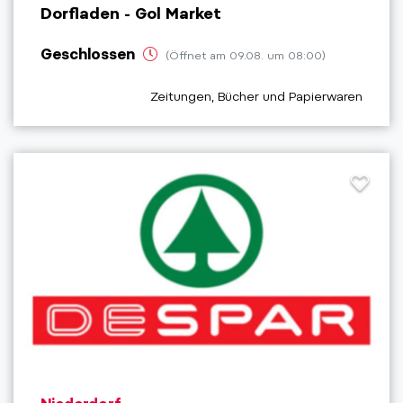
Dorfladen - Gol Market
Geschlossen
(Öffnet am 09.08. um 08:00)
aria.poi_category_prefix
Zeitungen, Bücher und Papierwaren