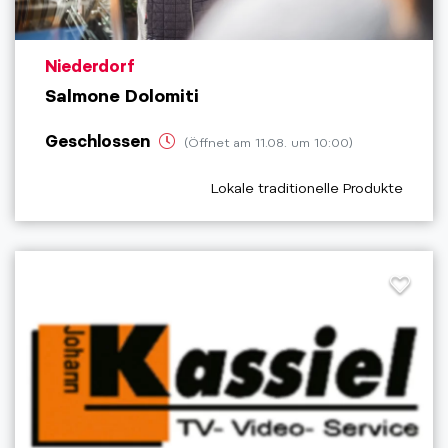
aria.poi_location_prefix
Niederdorf
Salmone Dolomiti
Geschlossen
(Öffnet am 11.08. um 10:00)
aria.poi_category_prefix
Lokale traditionelle Produkte