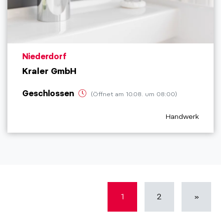
aria.poi_location_prefix
Niederdorf
Kraler GmbH
Geschlossen
(Öffnet am 10.08. um 08:00)
aria.poi_categor
Handwerk
1
2
»