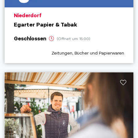
aria.poi_location_prefix
Niederdorf
Egarter Papier & Tabak
Geschlossen
(Öffnet um 15:00)
aria.poi_category_prefix
Zeitungen, Bücher und Papierwaren