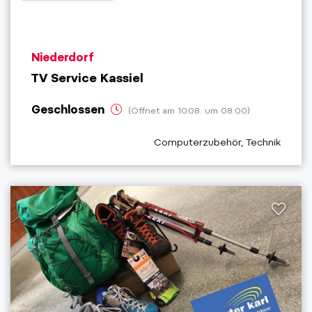
aria.poi_location_prefix
Niederdorf
TV Service Kassiel
Geschlossen
(Öffnet am 10.08. um 08:00)
aria.poi_category_prefix
Computerzubehör, Technik