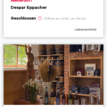
aria.poi_location_prefix
Niederdorf
Despar Eppacher
Geschlossen
(Öffnet am 10.08. um 08:00)
aria.poi_category_p
Lebensmittel