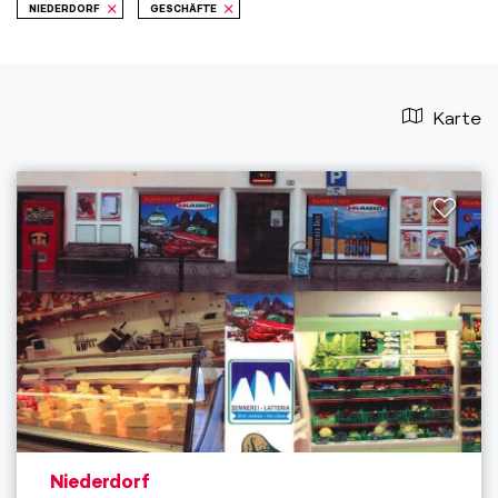
NIEDERDORF
GESCHÄFTE
Karte
aria.poi_location_prefix
Niederdorf