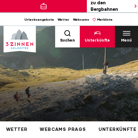
zu den
Bergbahnen
Urlaubsangebote
Wetter
Webcams
Merkliste
Suchen
Unterkünfte
Menü
WETTER
WEBCAMS PRAGS
UNTERKÜNFTE