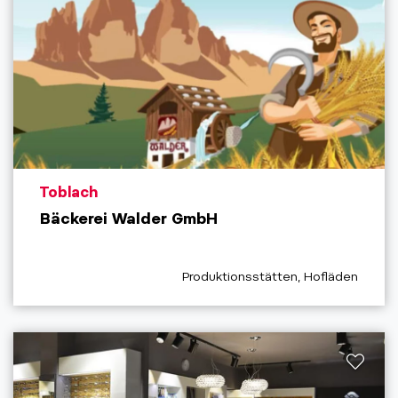
aria.poi_location_prefix
Toblach
Bäckerei Walder GmbH
aria.poi_category_prefix
Produktionsstätten, Hofläden