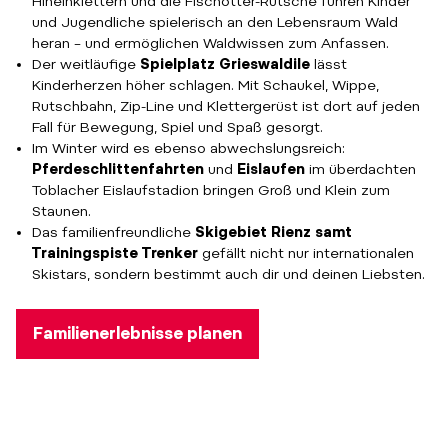
Hineinklettern und die Fischotter-Rutsche führen Kinder
und Jugendliche spielerisch an den Lebensraum Wald
heran – und ermöglichen Waldwissen zum Anfassen.
Der weitläufige
Spielplatz Grieswaldile
lässt
Kinderherzen höher schlagen. Mit Schaukel, Wippe,
Rutschbahn, Zip-Line und Klettergerüst ist dort auf jeden
Fall für Bewegung, Spiel und Spaß gesorgt.
Im Winter wird es ebenso abwechslungsreich:
Pferdeschlittenfahrten
und
Eislaufen
im überdachten
Toblacher Eislaufstadion bringen Groß und Klein zum
Staunen.
Das familienfreundliche
Skigebiet Rienz samt
Trainingspiste Trenker
gefällt nicht nur internationalen
Skistars, sondern bestimmt auch dir und deinen Liebsten.
Familienerlebnisse planen