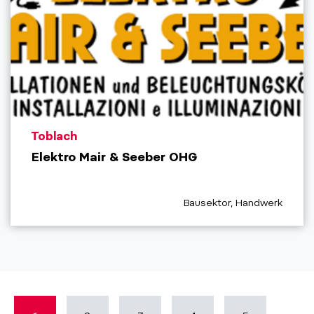
aria.poi_location_prefix
Toblach
Elektro Mair & Seeber OHG
aria.poi_category_prefix
Bausektor, Handwerk