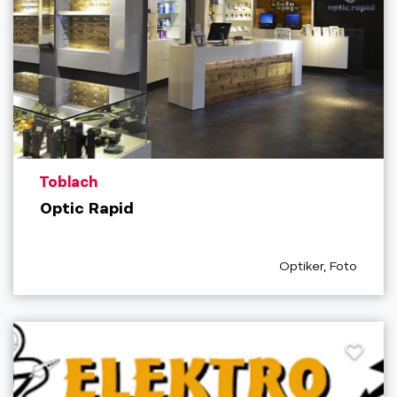
aria.poi_location_prefix
Toblach
Optic Rapid
aria.poi_category_p
Optiker, Foto