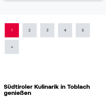
1
2
3
4
5
»
Südtiroler Kulinarik in Toblach
genießen