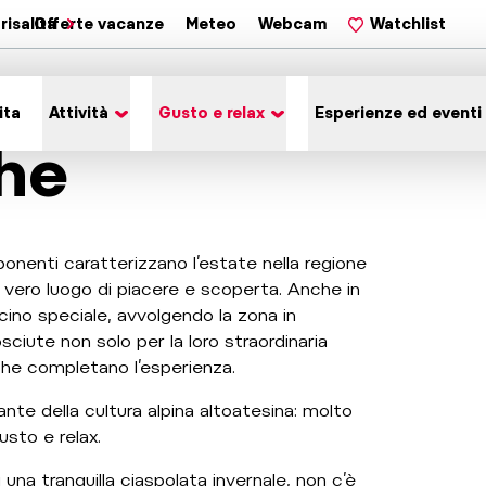
risalita
Offerte vacanze
Meteo
Webcam
Watchlist
ita
Attività
Gusto e relax
Esperienze ed eventi
ghe
nenti caratterizzano l’estate nella regione
vero luogo di piacere e scoperta. Anche in
scino speciale, avvolgendo la zona in
ciute non solo per la loro straordinaria
he completano l’esperienza.
ante della cultura alpina altoatesina: molto
usto e relax.
 una tranquilla ciaspolata invernale, non c’è