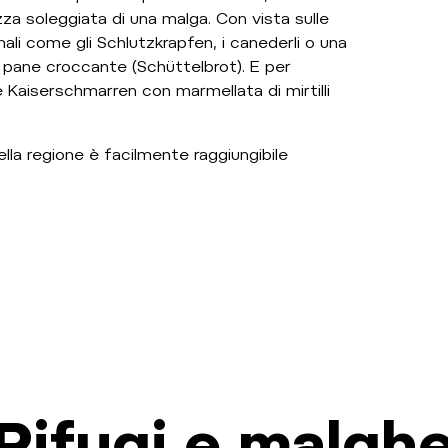
azza soleggiata di una malga. Con vista sulle
nali come gli Schlutzkrapfen, i canederli o una
 pane croccante (Schüttelbrot). E per
 Kaiserschmarren con marmellata di mirtilli
lla regione è facilmente raggiungibile
Rifugi e malgh