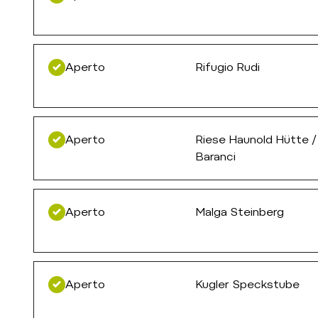
Aperto
Rifugio Rudi
Aperto
Riese Haunold Hütte / 
Baranci
Aperto
Malga Steinberg
Aperto
Kugler Speckstube