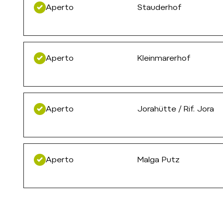
Aperto
Stauderhof
Aperto
Kleinmarerhof
Aperto
Jorahütte / Rif. Jora
Aperto
Malga Putz