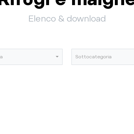
Elenco & download
ia
Sottocategoria