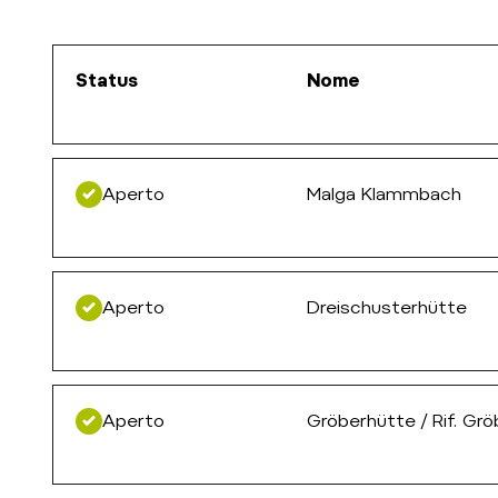
Status
Nome
Aperto
Malga Klammbach
Aperto
Dreischusterhütte
Aperto
Gröberhütte / Rif. Grö