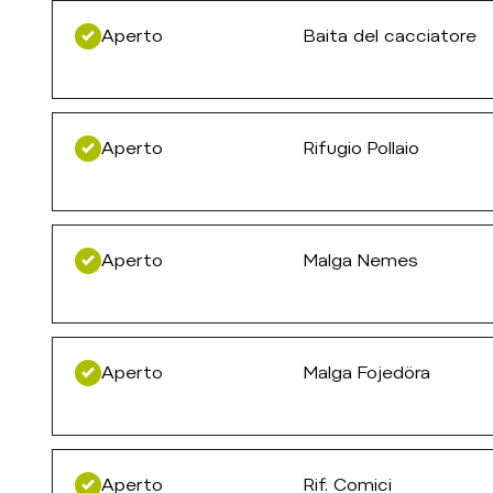
Aperto
Baita del cacciatore
Aperto
Rifugio Pollaio
Aperto
Malga Nemes
Aperto
Malga Fojedöra
Aperto
Rif. Comici