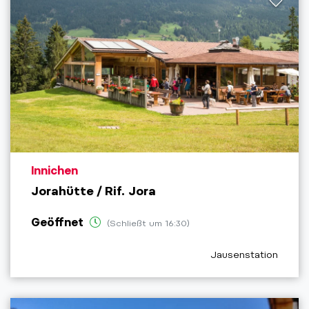
aria.poi_location_prefix
Innichen
Jorahütte / Rif. Jora
Geöffnet
(Schließt um 16:30)
aria.poi_category_pr
Jausenstation