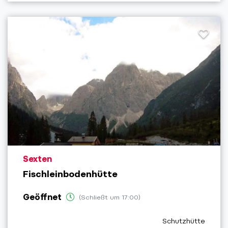
aria.poi_location_prefix
Sexten
Fischleinbodenhütte
Geöffnet
(Schließt um 17:00)
aria.poi_category_
Schutzhütte