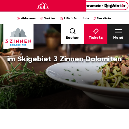
Sommer
zu der Region
Winter
Webcams
Wetter
Lift-Info
Jobs
Merkliste
Suchen
Tickets
Menü
im Skigebiet 3 Zinnen Dolomiten