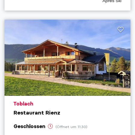
aria.poi_catego
Apres Ski
aria.poi_location_prefix
Toblach
Restaurant Rienz
Geschlossen
(Öffnet um 11:30)