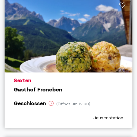
aria.poi_location_prefix
Sexten
Gasthof Froneben
Geschlossen
(Öffnet um 12:00)
aria.poi_category_pr
Jausenstation