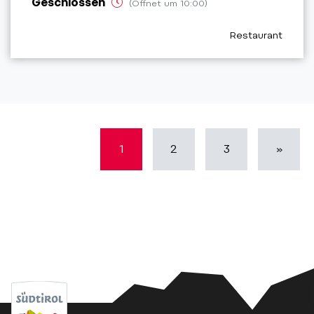
Geschlossen
(Öffnet um 10:00)
aria.poi_category
Restaurant
1
2
3
»