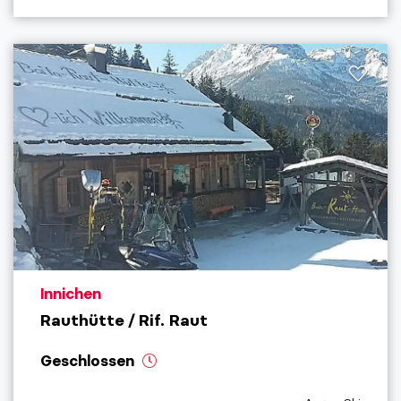
aria.poi_location_prefix
Innichen
Rauthütte / Rif. Raut
Geschlossen