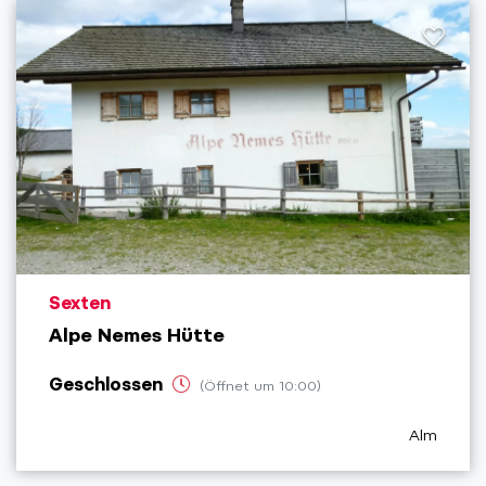
aria.poi_location_prefix
Sexten
Alpe Nemes Hütte
Geschlossen
(Öffnet um 10:00)
aria.poi_c
Alm