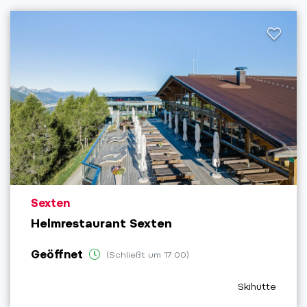
aria.poi_location_prefix
Sexten
Helmrestaurant Sexten
Geöffnet
(Schließt um 17:00)
aria.poi_categ
Skihütte