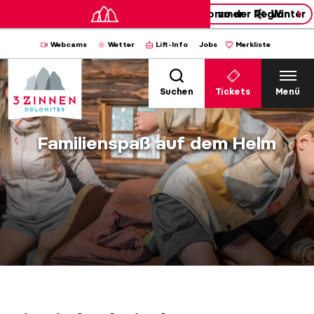
Sommer
zu der Region
Winter
Webcams
Wetter
Lift-Info
Jobs
Merkliste
Suchen
Tickets
Menü
Familienspaß auf dem Helm