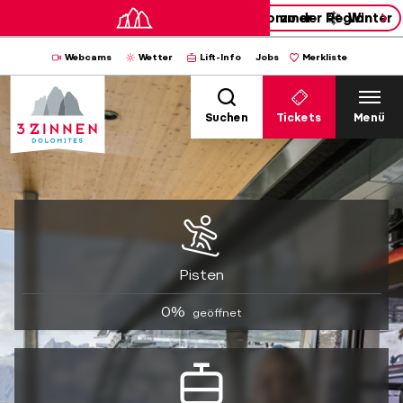
Sommer
zu der Region
Winter
Webcams
Wetter
Lift-Info
Jobs
Merkliste
Suchen
Tickets
Menü
Pisten
0%
geöffnet