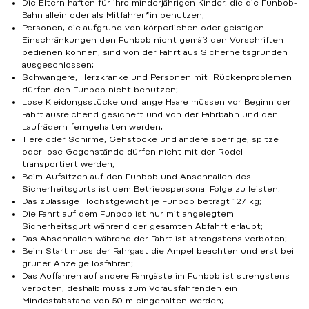
Die Eltern haften für ihre minderjährigen Kinder, die die Funbob-
Bahn allein oder als Mitfahrer*in benutzen;
Personen, die aufgrund von körperlichen oder geistigen
Einschränkungen den Funbob nicht gemäß den Vorschriften
bedienen können, sind von der Fahrt aus Sicherheitsgründen
ausgeschlossen;
Schwangere, Herzkranke und Personen mit Rückenproblemen
dürfen den Funbob nicht benutzen;
Lose Kleidungsstücke und lange Haare müssen vor Beginn der
Fahrt ausreichend gesichert und von der Fahrbahn und den
Laufrädern ferngehalten werden;
Tiere oder Schirme, Gehstöcke und andere sperrige, spitze
oder lose Gegenstände dürfen nicht mit der Rodel
transportiert werden;
Beim Aufsitzen auf den Funbob und Anschnallen des
Sicherheitsgurts ist dem Betriebspersonal Folge zu leisten;
Das zulässige Höchstgewicht je Funbob beträgt 127 kg;
Die Fahrt auf dem Funbob ist nur mit angelegtem
Sicherheitsgurt während der gesamten Abfahrt erlaubt;
Das Abschnallen während der Fahrt ist strengstens verboten;
Beim Start muss der Fahrgast die Ampel beachten und erst bei
grüner Anzeige losfahren;
Das Auffahren auf andere Fahrgäste im Funbob ist strengstens
verboten, deshalb muss zum Vorausfahrenden ein
Mindestabstand von 50 m eingehalten werden;