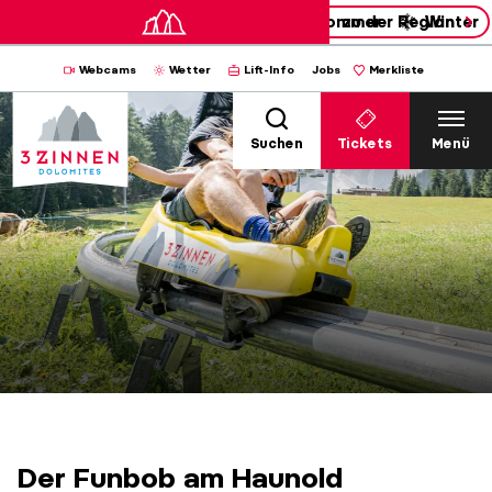
Sommer
zu der Region
Winter
Webcams
Wetter
Lift-Info
Jobs
Merkliste
Suchen
Tickets
Menü
Der Funbob am Haunold