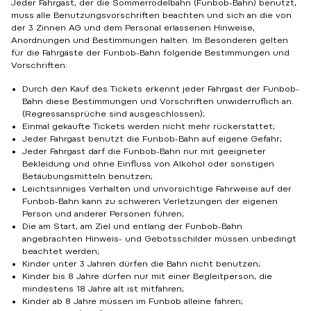
Jeder Fahrgast, der die Sommerrodelbahn (Funbob-Bahn) benutzt,
muss alle Benutzungsvorschriften beachten und sich an die von
der 3 Zinnen AG und dem Personal erlassenen Hinweise,
Anordnungen und Bestimmungen halten. Im Besonderen gelten
für die Fahrgäste der Funbob-Bahn folgende Bestimmungen und
Vorschriften:
Durch den Kauf des Tickets erkennt jeder Fahrgast der Funbob-
Bahn diese Bestimmungen und Vorschriften unwiderruflich an.
(Regressansprüche sind ausgeschlossen);
Einmal gekaufte Tickets werden nicht mehr rückerstattet;
Jeder Fahrgast benutzt die Funbob-Bahn auf eigene Gefahr;
Jeder Fahrgast darf die Funbob-Bahn nur mit geeigneter
Bekleidung und ohne Einfluss von Alkohol oder sonstigen
Betäubungsmitteln benutzen;
Leichtsinniges Verhalten und unvorsichtige Fahrweise auf der
Funbob-Bahn kann zu schweren Verletzungen der eigenen
Person und anderer Personen führen;
Die am Start, am Ziel und entlang der Funbob-Bahn
angebrachten Hinweis- und Gebotsschilder müssen unbedingt
beachtet werden;
Kinder unter 3 Jahren dürfen die Bahn nicht benutzen;
Kinder bis 8 Jahre dürfen nur mit einer Begleitperson, die
mindestens 18 Jahre alt ist mitfahren;
Kinder ab 8 Jahre müssen im Funbob alleine fahren;