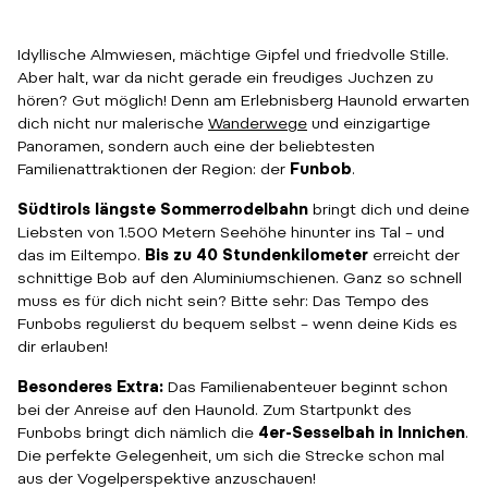
Idyllische Almwiesen, mächtige Gipfel und friedvolle Stille.
Aber halt, war da nicht gerade ein freudiges Juchzen zu
hören? Gut möglich! Denn am Erlebnisberg Haunold erwarten
dich nicht nur malerische
Wanderwege
und einzigartige
Panoramen, sondern auch eine der beliebtesten
Familienattraktionen der Region: der
Funbob
.
Südtirols längste Sommerrodelbahn
bringt dich und deine
Liebsten von 1.500 Metern Seehöhe hinunter ins Tal – und
das im Eiltempo.
Bis zu 40 Stundenkilometer
erreicht der
schnittige Bob auf den Aluminiumschienen. Ganz so schnell
muss es für dich nicht sein? Bitte sehr: Das Tempo des
Funbobs regulierst du bequem selbst – wenn deine Kids es
dir erlauben!
Besonderes Extra:
Das Familienabenteuer beginnt schon
bei der Anreise auf den Haunold. Zum Startpunkt des
Funbobs bringt dich nämlich die
4er-Sesselbah in Innichen
.
Die perfekte Gelegenheit, um sich die Strecke schon mal
aus der Vogelperspektive anzuschauen!