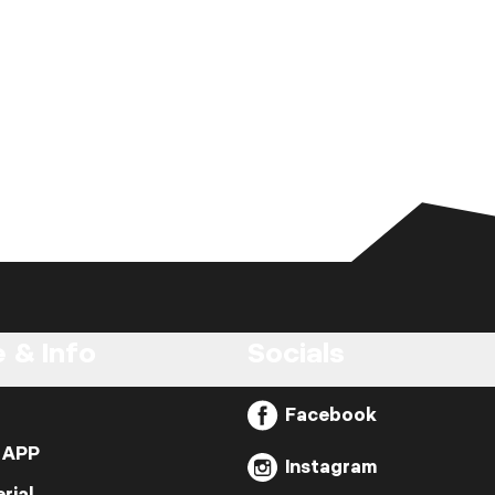
 & Info
Socials
Facebook
n APP
Instagram
rial