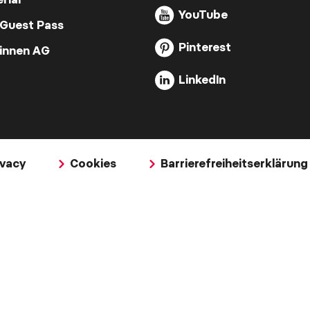
YouTube
 Guest Pass
Pinterest
Zinnen AG
LinkedIn
ivacy
Cookies
Barrierefreiheitserklärung