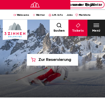
Sommer
zu der Region
Winter
Webcams
Wetter
Lift-Info
Jobs
Merkliste
Suchen
Tickets
Menü
Zur Reservierung