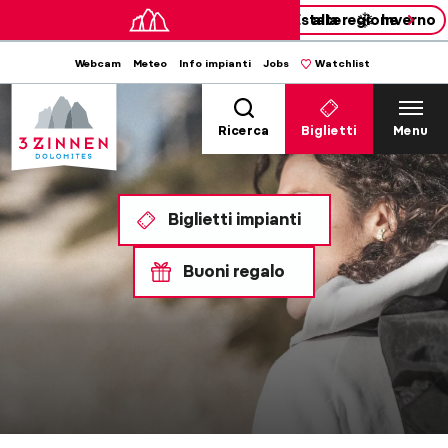
Estate
alla regione
Inverno
Webcam
Meteo
Info impianti
Jobs
Watchlist
Ricerca
Biglietti
Menu
Biglietti impianti
Buoni regalo