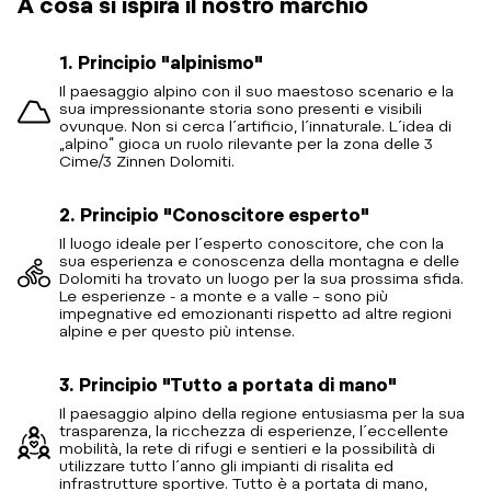
A cosa si ispira il nostro marchio
1. Principio "alpinismo"
Il paesaggio alpino con il suo maestoso scenario e la
sua impressionante storia sono presenti e visibili
ovunque. Non si cerca l´artificio, l´innaturale. L´idea di
„alpino“ gioca un ruolo rilevante per la zona delle 3
Cime/3 Zinnen Dolomiti.
2. Principio "Conoscitore esperto"
Il luogo ideale per l´esperto conoscitore, che con la
sua esperienza e conoscenza della montagna e delle
Dolomiti ha trovato un luogo per la sua prossima sfida.
Le esperienze - a monte e a valle – sono più
impegnative ed emozionanti rispetto ad altre regioni
alpine e per questo più intense.
3. Principio "Tutto a portata di mano"
Il paesaggio alpino della regione entusiasma per la sua
trasparenza, la ricchezza di esperienze, l´eccellente
mobilità, la rete di rifugi e sentieri e la possibilità di
utilizzare tutto l´anno gli impianti di risalita ed
infrastrutture sportive. Tutto è a portata di mano,