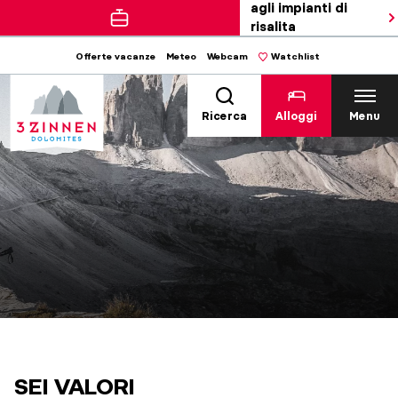
agli impianti di
risalita
Offerte vacanze
Meteo
Webcam
Watchlist
Ricerca
Alloggi
Menu
SEI VALORI