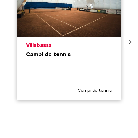
aria.poi_location_prefix
Villabassa
Campi da tennis
aria.poi_category_prefix
Campi da tennis