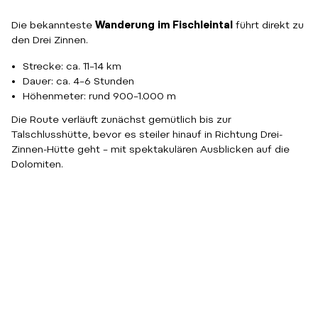
Die bekannteste
Wanderung im Fischleintal
führt direkt zu
den Drei Zinnen.
Strecke: ca. 11–14 km
Dauer: ca. 4–6 Stunden
Höhenmeter: rund 900–1.000 m
Die Route verläuft zunächst gemütlich bis zur
Talschlusshütte, bevor es steiler hinauf in Richtung Drei-
Zinnen-Hütte geht – mit spektakulären Ausblicken auf die
Dolomiten.