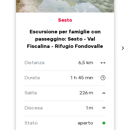
Sesto
Escursione per famiglie con
passeggino: Sesto - Val
Fiscalina - Rifugio Fondovalle
Distanza
6,5 km
Durata
1 h 45 min
Salita
226 m
Discesa
1 m
Stato
aperto