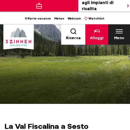
agli impianti di
risalita
Offerte vacanze
Meteo
Webcam
Watchlist
Ricerca
Alloggi
Menu
La Val Fiscalina a Sesto