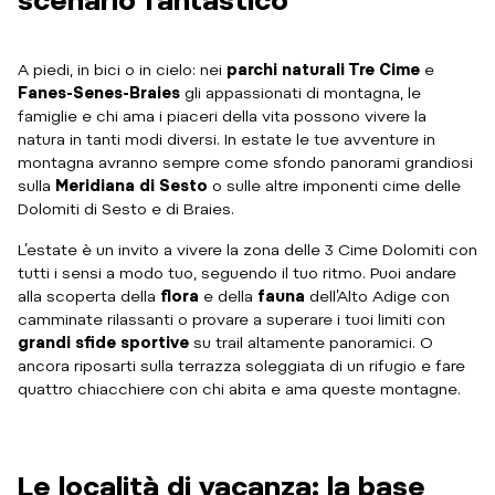
scenario fantastico
A piedi, in bici o in cielo: nei
parchi naturali Tre Cime
e
Fanes-Senes-Braies
gli appassionati di montagna, le
famiglie e chi ama i piaceri della vita possono vivere la
natura in tanti modi diversi. In estate le tue avventure in
montagna avranno sempre come sfondo panorami grandiosi
sulla
Meridiana di Sesto
o sulle altre imponenti cime delle
Dolomiti di Sesto e di Braies.
L’estate è un invito a vivere la zona delle 3 Cime Dolomiti con
tutti i sensi a modo tuo, seguendo il tuo ritmo. Puoi andare
alla scoperta della
flora
e della
fauna
dell’Alto Adige con
camminate rilassanti o provare a superare i tuoi limiti con
grandi sfide sportive
su trail altamente panoramici. O
ancora riposarti sulla terrazza soleggiata di un rifugio e fare
quattro chiacchiere con chi abita e ama queste montagne.
Le località di vacanza: la base