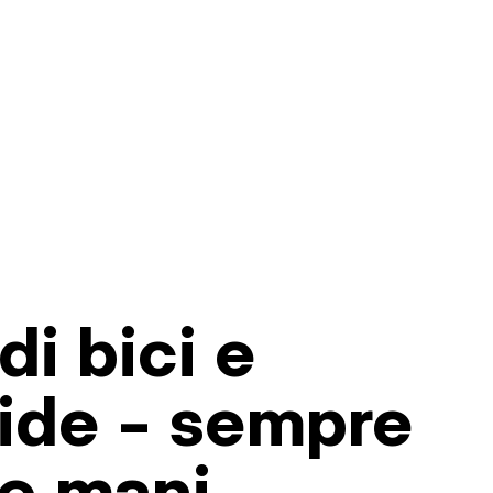
di bici e
ide – sempre
e mani