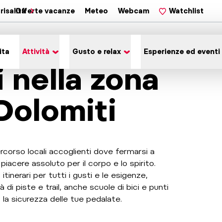
risalita
Offerte vacanze
Meteo
Webcam
Watchlist
ita
Attività
Gusto e relax
Esperienze ed eventi
i nella zona
Dolomiti
ercorso locali accoglienti dove fermarsi a
piacere assoluto per il corpo e lo spirito.
inerari per tutti i gusti e le esigenze,
à di piste e trail, anche scuole di bici e punti
o la sicurezza delle tue pedalate.