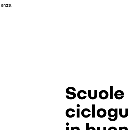
tenza.
Scuole 
ciclogu
in buon