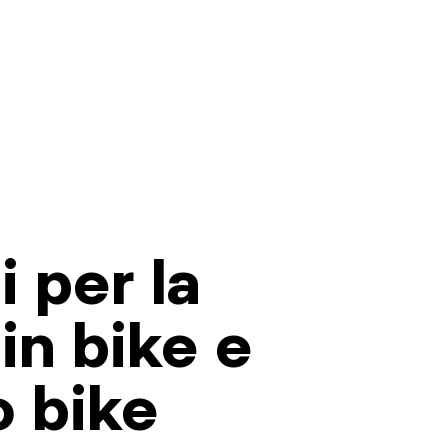
i per la
n bike e
o bike