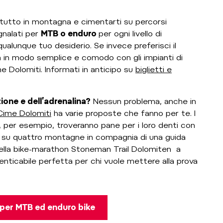
attutto in montagna e cimentarti su percorsi
egnalati per
MTB o enduro
per ogni livello di
alunque tuo desiderio. Se invece preferisci il
ta in modo semplice e comodo con gli impianti di
me Dolomiti. Informati in anticipo su
biglietti e
ione e dell’adrenalina?
Nessun problema, anche in
Cime Dolomiti
ha varie proposte che fanno per te. I
i, per esempio, troveranno pane per i loro denti con
rio su quattro montagne in compagnia di una guida
della bike-marathon Stoneman Trail Dolomiten a
nticabile perfetta per chi vuole mettere alla prova
i per MTB ed enduro bike