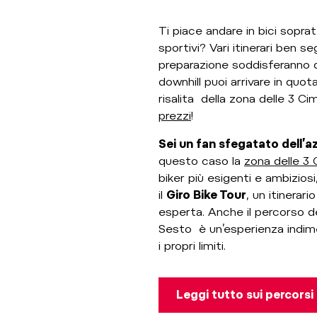
Ti piace andare in bici sopr
sportivi? Vari itinerari ben s
preparazione soddisferanno qu
downhill puoi arrivare in quo
risalita della zona delle 3 Ci
prezzi
!
Sei un fan sfegatato dell’az
questo caso la
zona delle 3 
biker più esigenti e ambizios
il
Giro Bike Tour
, un itinera
esperta. Anche il percorso 
Sesto è un’esperienza indime
i propri limiti.
Leggi tutto sui percors