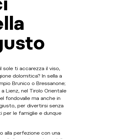
ci
lla
gusto
 sole ti accarezza il viso,
ione dolomitica? In sella a
empio Brunico o Bressanone;
 a Lienz, nel Tirolo Orientale
nel fondovalle ma anche in
 giusto, per divertirsi senza
ti per le famiglie e dunque
ano alla perfezione con una