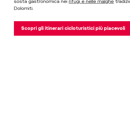
sosta gastronomica nei
rifugi e nelle malghe
tradizi
Dolomiti.
Scopri gli itinerari cicloturistici più piacevoli