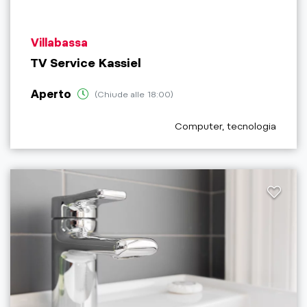
aria.poi_location_prefix
Villabassa
TV Service Kassiel
Aperto
(Chiude alle 18:00)
aria.poi_category_prefix
Computer, tecnologia