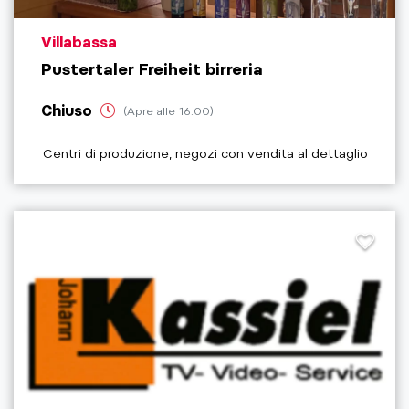
aria.poi_location_prefix
Villabassa
Pustertaler Freiheit birreria
Chiuso
(Apre alle 16:00)
aria.poi_category_prefix
Centri di produzione, negozi con vendita al dettaglio