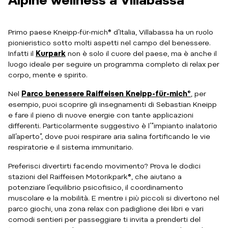
Primo paese Kneipp-für-mich® d’Italia, Villabassa ha un ruolo
pionieristico sotto molti aspetti nel campo del benessere.
Infatti il
Kurpark
non è solo il cuore del paese, ma è anche il
luogo ideale per seguire un programma completo di relax per
corpo, mente e spirito.
Nel
Parco benessere Raiffeisen Kneipp-für-mich®
, per
esempio, puoi scoprire gli insegnamenti di Sebastian Kneipp
e fare il pieno di nuove energie con tante applicazioni
differenti. Particolarmente suggestivo è l’“impianto inalatorio
all’aperto”, dove puoi respirare aria salina fortificando le vie
respiratorie e il sistema immunitario.
Preferisci divertirti facendo movimento? Prova le dodici
stazioni del Raiffeisen Motorikpark®, che aiutano a
potenziare l’equilibrio psicofisico, il coordinamento
muscolare e la mobilità. E mentre i più piccoli si divertono nel
parco giochi, una zona relax con padiglione dei libri e vari
comodi sentieri per passeggiare ti invita a prenderti del