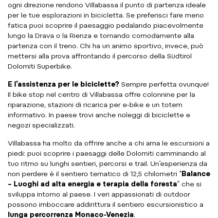
ogni direzione rendono Villabassa il punto di partenza ideale
per le tue esplorazioni in bicicletta. Se preferisci fare meno
fatica puoi scoprire il paesaggio pedalando piacevolmente
lungo la Drava o la Rienza e tornando comodamente alla
partenza con il treno. Chi ha un animo sportivo, invece, può
mettersi alla prova affrontando il percorso della Südtirol
Dolomiti Superbike.
E l’assistenza per le biciclette?
Sempre perfetta ovunque!
Il bike stop nel centro di Villabassa offre colonnine per la
riparazione, stazioni di ricarica per e-bike e un totem
informativo. In paese trovi anche noleggi di biciclette e
negozi specializzati.
Villabassa ha molto da offrire anche a chi ama le escursioni a
piedi: puoi scoprire i paesaggi delle Dolomiti camminando al
tuo ritmo su lunghi sentieri, percorsi e trail. Un’esperienza da
non perdere è il sentiero tematico di 12,5 chilometri “
Balance
– Luoghi ad alta energia e terapia della foresta
” che si
sviluppa intorno al paese. I veri appassionati di outdoor
possono imboccare addirittura il sentiero escursionistico a
lunga percorrenza Monaco-Venezia
.