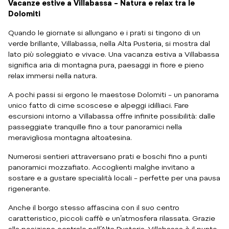
Vacanze estive a Villabassa – Natura e relax tra le
Dolomiti
Quando le giornate si allungano e i prati si tingono di un
verde brillante, Villabassa, nella Alta Pusteria, si mostra dal
lato più soleggiato e vivace. Una vacanza estiva a Villabassa
significa aria di montagna pura, paesaggi in fiore e pieno
relax immersi nella natura.
A pochi passi si ergono le maestose Dolomiti – un panorama
unico fatto di cime scoscese e alpeggi idilliaci. Fare
escursioni intorno a Villabassa offre infinite possibilità: dalle
passeggiate tranquille fino a tour panoramici nella
meravigliosa montagna altoatesina.
Numerosi sentieri attraversano prati e boschi fino a punti
panoramici mozzafiato. Accoglienti malghe invitano a
sostare e a gustare specialità locali – perfette per una pausa
rigenerante.
Anche il borgo stesso affascina con il suo centro
caratteristico, piccoli caffè e un’atmosfera rilassata. Grazie
alla posizione centrale nell’Alta Pusteria, Villabassa è il punto