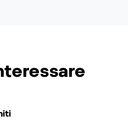
nteressare
iti