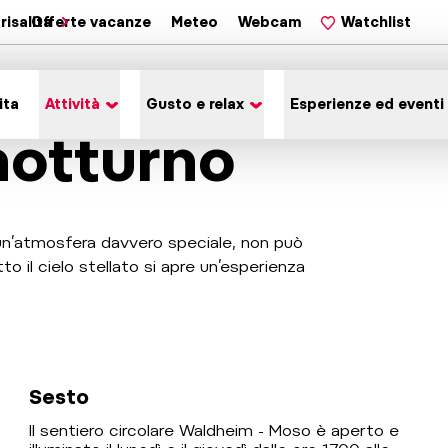
risalita
Offerte vacanze
Meteo
Webcam
Watchlist
ita
Attività
Gusto e relax
Esperienze ed eventi
notturno
un’atmosfera davvero speciale, non può
to il cielo stellato si apre un’esperienza
Sesto
Il sentiero circolare Waldheim - Moso è aperto e