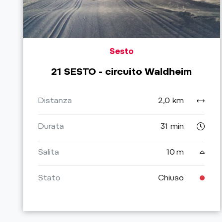
Sesto
21 SESTO - circuito Waldheim
Distanza
2,0 km
Durata
31 min
Salita
10 m
Stato
Chiuso