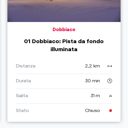
Dobbiaco
01 Dobbiaco: Pista da fondo
illuminata
Distanza
2,2 km
Durata
30 min
Salita
31 m
Stato
Chiuso