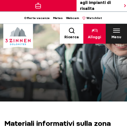
agli impianti di
risalita
Offerte vacanze
Meteo
Webcam
Watchlist
Ricerca
Alloggi
Menu
Materiali informativi sulla zona