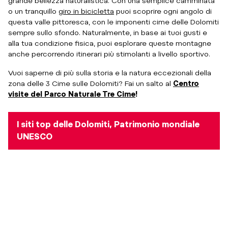
grande bellezza naturalistica. Con una semplice camminata
o un tranquillo
giro in bicicletta
puoi scoprire ogni angolo di
questa valle pittoresca, con le imponenti cime delle Dolomiti
sempre sullo sfondo. Naturalmente, in base ai tuoi gusti e
alla tua condizione fisica, puoi esplorare queste montagne
anche percorrendo itinerari più stimolanti a livello sportivo.
Vuoi saperne di più sulla storia e la natura eccezionali della
zona delle 3 Cime sulle Dolomiti? Fai un salto al
Centro
visite del Parco Naturale Tre Cime
!
I siti top delle Dolomiti, Patrimonio mondiale
UNESCO