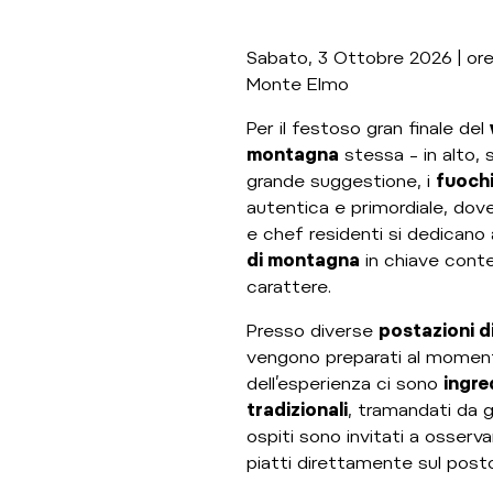
Sabato, 3 Ottobre 2026 | ore
Monte Elmo
Per il festoso gran finale del
montagna
stessa – in alto, 
grande suggestione, i
fuochi
autentica e primordiale, dov
e chef residenti si dedicano 
di montagna
in chiave conte
carattere.
Presso diverse
postazioni d
vengono preparati al momento
dell’esperienza ci sono
ingre
tradizionali
, tramandati da g
ospiti sono invitati a osserva
piatti direttamente sul post