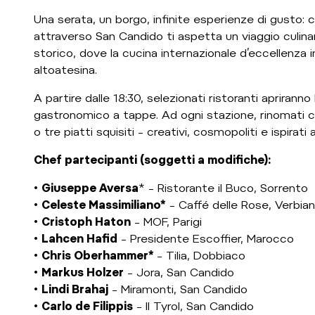
Una serata, un borgo, infinite esperienze di gusto: c
attraverso San Candido ti aspetta un viaggio culina
storico, dove la cucina internazionale d’eccellenza in
altoatesina.
A partire dalle 18:30, selezionati ristoranti apriranno
gastronomico a tappe. Ad ogni stazione, rinomati c
o tre piatti squisiti – creativi, cosmopoliti e ispirati al
Chef partecipanti (soggetti a modifiche):
•
Giuseppe Aversa
* – Ristorante il Buco, Sorrento
•
Celeste Massimiliano*
– Caffé delle Rose, Verbia
•
Cristoph Haton
– MOF, Parigi
•
Lahcen Hafid
– Presidente Escoffier, Marocco
•
Chris Oberhammer*
– Tilia, Dobbiaco
•
Markus Holzer
– Jora, San Candido
•
Lindi Brahaj
– Miramonti, San Candido
•
Carlo de Filippis
– Il Tyrol, San Candido