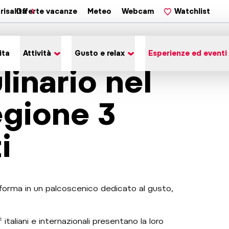
risalita
Offerte vacanze
Meteo
Webcam
Watchlist
ita
Attività
Gusto e relax
Esperienze ed eventi
linario nel
egione 3
i
asforma in un palcoscenico dedicato al gusto,
 italiani e internazionali presentano la loro