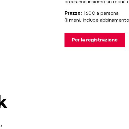
creeranno insieme un menù ch
Prezzo:
160€ a persona
(Il menù include abbinamento
Per la registrazione
k
o