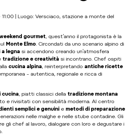
 11:00 | Luogo: Versciaco, stazione a monte del
weekend gourmet
, quest’anno il protagonista è la
sul
Monte Elmo
. Circondati da uno scenario alpino di
 a legna
si accendono creando un’atmosfera
e
tradizione e creatività
si incontrano. Chef ospiti
alla
cucina alpina
, reinterpretando
antiche ricette
mporanea – autentica, regionale e ricca di
i cucina
, piatti classici della
tradizione montana
 e rivisitati con sensibilità moderna. Al centro
dienti semplici e genuini
e
metodi di preparazione
enerazioni nelle malghe e nelle stube contadine. Gli
re gli chef al lavoro, dialogare con loro e degustare i
o.