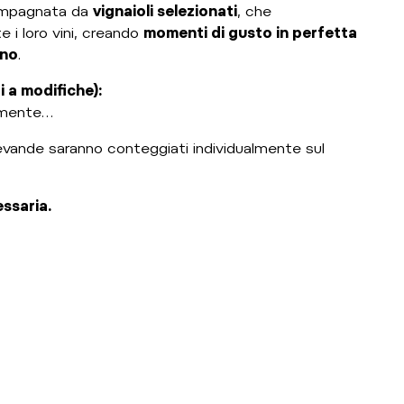
compagnata da
vignaioli selezionati
, che
i loro vini, creando
momenti di gusto in perfetta
ino
.
 a modifiche):
amente…
evande saranno conteggiati individualmente sul
ssaria.