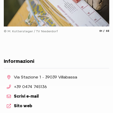
© 
aria.slide_
aria.
© M. Kottersteger / TV Niederdorf
01
03
Informazioni
aria.location:
Via Stazione 1 - 39039 Villabassa
aria.phone:
+39 0474 745136
Scrivi e-mail
aria.website:
Sito web