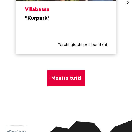
aria.poi_location_prefix
Villabassa
"Kurpark"
aria.poi_category_prefix
Parchi giochi per bambini
Mostra tutti