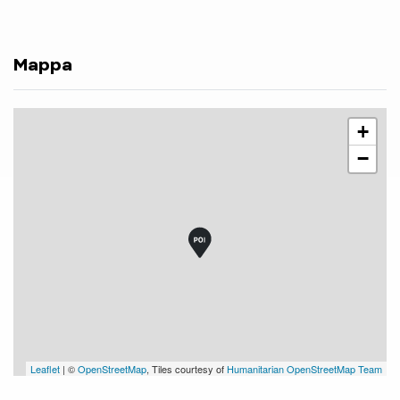
Mappa
+
−
Leaflet
| ©
OpenStreetMap
, Tiles courtesy of
Humanitarian OpenStreetMap Team