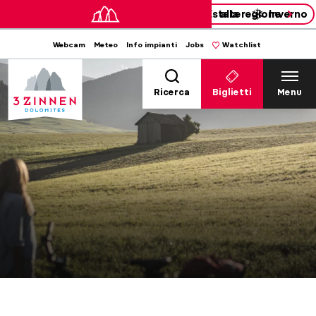
Estate
alla regione
Inverno
Webcam
Meteo
Info impianti
Jobs
Watchlist
Ricerca
Biglietti
Menu