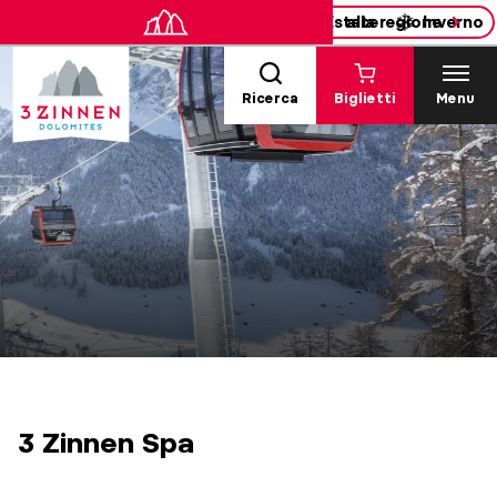
Estate
alla regione
Inverno
Ricerca
Biglietti
Menu
3 Zinnen Spa