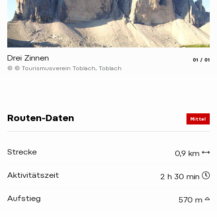
Drei Zinnen
aria.slide
aria.
01
01
© © Tourismusverein Toblach, Toblach
Routen-Daten
Mittel
Strecke
0,9 km
Aktivitätszeit
2 h 30 min
Aufstieg
570 m