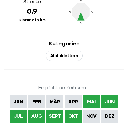
Strecke
N
0.9
W
O
Distanz in km
S
Kategorien
Alpinklettern
Empfohlene Zeitraum
JAN
FEB
MÄR
APR
MAI
JUN
JUL
AUG
SEPT
OKT
NOV
DEZ