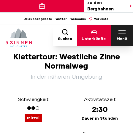
zu den
Bergbahnen
Urlaubsangebote
Wetter
Webcams
Merkliste
Suchen
Unterkünfte
Menü
Klettertour: Westliche Zinne
Normalweg
In der näheren Umgebung
Schwierigkeit
Aktivitätszeit
2:30
Mittel
Dauer in Stunden