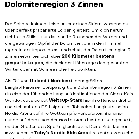
Dolomitenregion 3 Zinnen
Der Schnee knirscht leise unter deinen Skiern, während du
über perfekt präparierte Loipen gleitest. Um dich herum
nichts als Stille – nur das sanfte Rauschen der Wälder und
die gewaltigen Gipfel der Dolomiten, die in den Himmel
ragen. In der imposanten Landschaft der Dolomitenregion 3
Zinnen erwarten dich über
200 Kilometer bestens
gespurte Loipen,
die dank der Höhenlage den gesamten
Winter über mit Schneesicherheit punkten.
Als Teil von
Dolomiti Nordicski,
dem größten
Langlaufkarussell Europas, gilt die Dolomitenregion 3 Zinnen
als eine der führenden Langlaufdestinationen der Alpen. Kein
Wunder, dass selbst
Weltcup-Stars
hier ihre Runden drehen
und sich auf den FIS-Loipen am Toblacher Langlaufstadion
Nordic Arena auf ihre Wettkämpfe vorbereiten. Bei einer
Runde auf dem Dach der Nordic Arena hast du Gelegenheit,
es den Größen des Sports gleichzutun. Deine Kids können
inzwischen in
Toby‘s Nordic Kids Area
ihre ersten Versuche