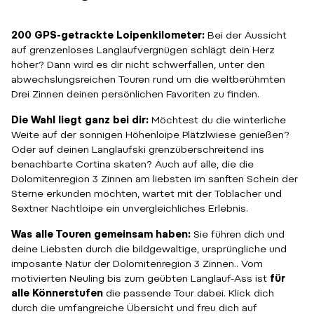
200 GPS-getrackte Loipenkilometer:
Bei der Aussicht
auf grenzenloses Langlaufvergnügen schlägt dein Herz
höher? Dann wird es dir nicht schwerfallen, unter den
abwechslungsreichen Touren rund um die weltberühmten
Drei Zinnen deinen persönlichen Favoriten zu finden.
Die Wahl liegt ganz bei dir:
Möchtest du die winterliche
Weite auf der sonnigen Höhenloipe Plätzlwiese genießen?
Oder auf deinen Langlaufski grenzüberschreitend ins
benachbarte Cortina skaten? Auch auf alle, die die
Dolomitenregion 3 Zinnen am liebsten im sanften Schein der
Sterne erkunden möchten, wartet mit der Toblacher und
Sextner Nachtloipe ein unvergleichliches Erlebnis.
Was alle Touren gemeinsam haben:
Sie führen dich und
deine Liebsten durch die bildgewaltige, ursprüngliche und
imposante Natur der Dolomitenregion 3 Zinnen.. Vom
motivierten Neuling bis zum geübten Langlauf-Ass ist
für
alle Könnerstufen
die passende Tour dabei. Klick dich
durch die umfangreiche Übersicht und freu dich auf