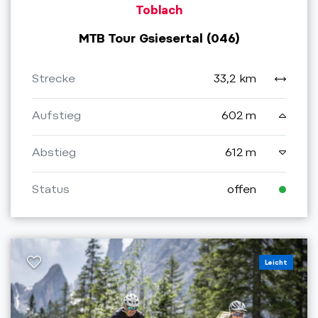
Toblach
MTB Tour Gsiesertal (046)
Strecke
33,2 km
Aufstieg
602 m
Abstieg
612 m
Status
offen
Leicht