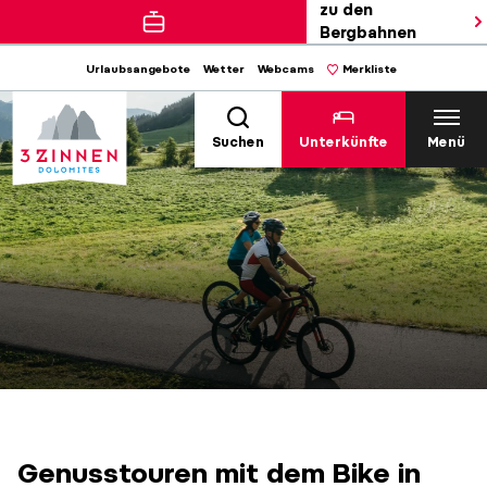
zu den
Bergbahnen
Urlaubsangebote
Wetter
Webcams
Merkliste
Suchen
Unterkünfte
Menü
Genusstouren mit dem Bike in