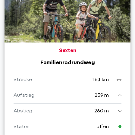
Sexten
Familienradrundweg
Strecke
16,1 km
Aufstieg
259 m
Abstieg
260 m
Status
offen