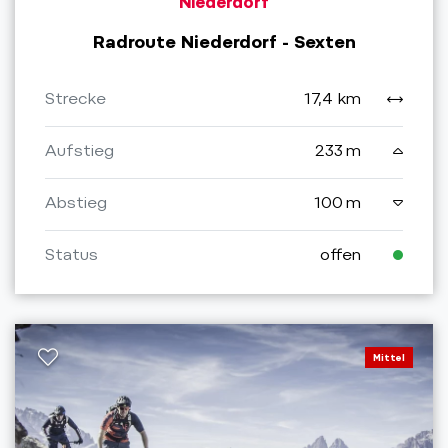
Niederdorf
Radroute Niederdorf - Sexten
Strecke
17,4 km
Aufstieg
233 m
Abstieg
100 m
Status
offen
Mittel