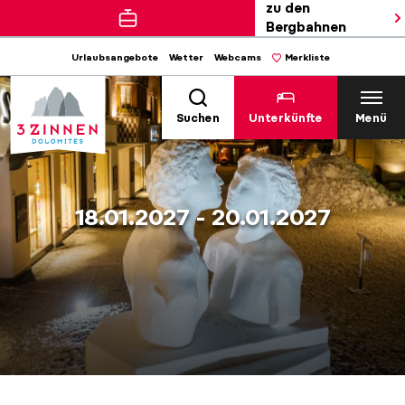
zu den
Bergbahnen
Urlaubsangebote
Wetter
Webcams
Merkliste
Suchen
Unterkünfte
Menü
18.01.2027 - 20.01.2027