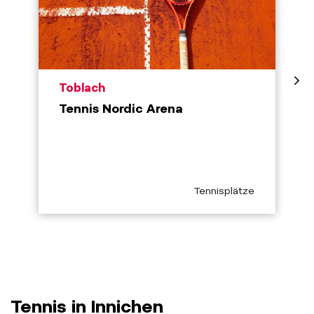
aria.poi_location_prefix
Toblach
Tennis Nordic Arena
aria.poi_category_prefix
Tennisplätze
Tennis in Innichen