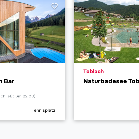
ion_prefix
aria.poi_location_pre
Toblach
n Bar
Naturbadesee Tob
Schließt um 22:00)
aria.poi_category_prefix
Tennisplatz