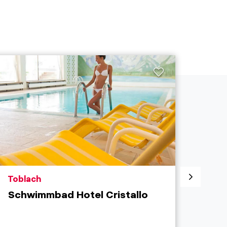
aria.poi_location_prefix
aria.
Toblach
Inni
Schwimmbad Hotel Cristallo
Acq
Geöf