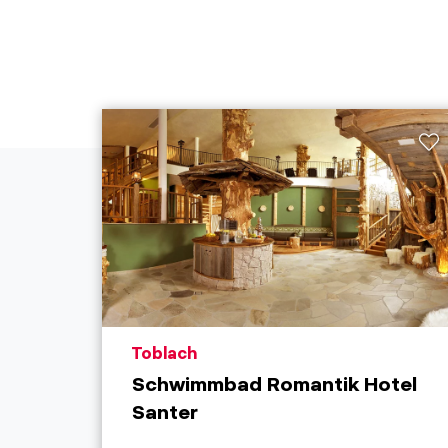
aria.poi_location_prefix
Toblach
Schwimmbad Romantik Hotel
Santer