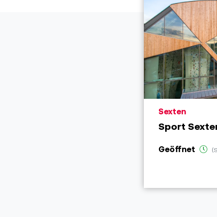
aria.poi_locat
Sexten
Sport Sexte
Geöffnet
(