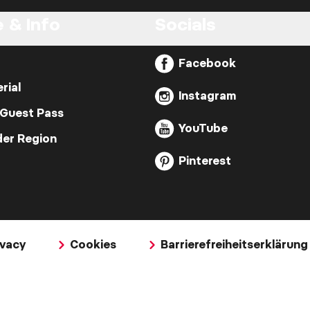
 & Info
Socials
Facebook
rial
Instagram
 Guest Pass
YouTube
der Region
Pinterest
ivacy
Cookies
Barrierefreiheitserklärung