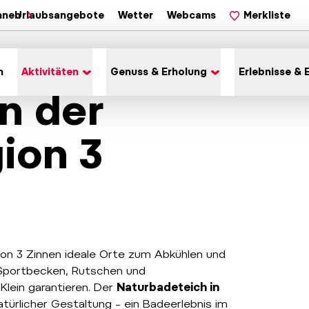
hnen
Urlaubsangebote
Wetter
Webcams
Merkliste
n
Aktivitäten
Genuss & Erholung
Erlebnisse & 
n der
ion 3
n 3 Zinnen ideale Orte zum Abkühlen und
Sportbecken, Rutschen und
lein garantieren. Der
Naturbadeteich in
türlicher Gestaltung – ein Badeerlebnis im