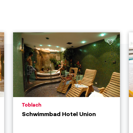
aria.poi_location_prefix
Toblach
Schwimmbad Hotel Union