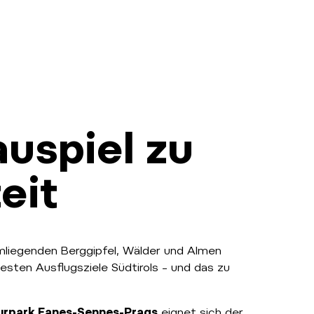
uspiel zu
eit
mliegenden Berggipfel, Wälder und Almen
sten Ausflugsziele Südtirols – und das zu
urpark Fanes-Sennes-Prags
eignet sich der