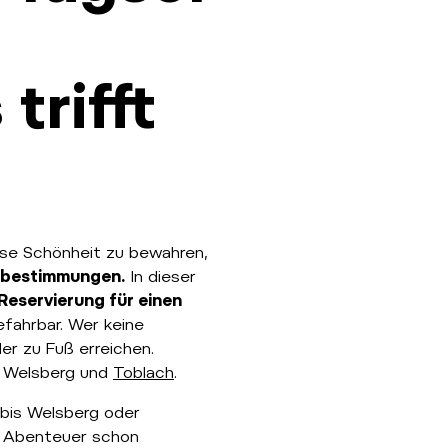
trifft
ese Schönheit zu bewahren,
ebestimmungen.
In dieser
 Reservierung für einen
efahrbar. Wer keine
er zu Fuß erreichen.
, Welsberg und
Toblach
.
bis Welsberg oder
n Abenteuer schon