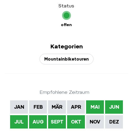
Status
offen
Kategorien
Mountainbiketouren
Empfohlene Zeitraum
JAN
FEB
MÄR
APR
MAI
JUN
JUL
AUG
SEPT
OKT
NOV
DEZ