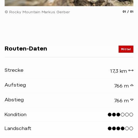
aria.slide
aria.
© Rocky Mountain Markus Gerber
01
01
Routen-Daten
Mittel
Strecke
17,3 km
Aufstieg
766 m
Abstieg
766 m
Kondition
Landschaft