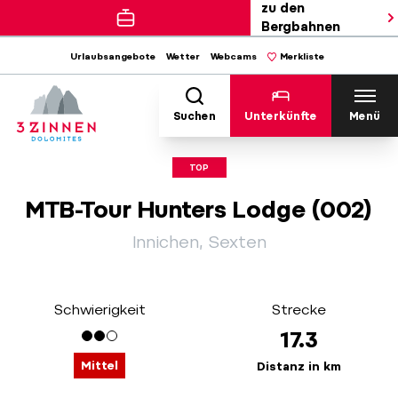
zu den
Bergbahnen
Urlaubsangebote
Wetter
Webcams
Merkliste
Suchen
Unterkünfte
Menü
TOP
MTB-Tour Hunters Lodge (002)
Innichen, Sexten
Schwierigkeit
Strecke
17.3
Mittel
Distanz in km