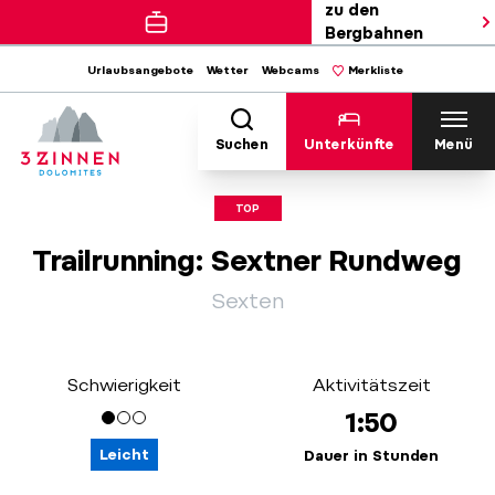
zu den
Bergbahnen
Urlaubsangebote
Wetter
Webcams
Merkliste
Suchen
Unterkünfte
Menü
TOP
Trailrunning: Sextner Rundweg
Sexten
Schwierigkeit
Aktivitätszeit
1:50
Leicht
Dauer in Stunden