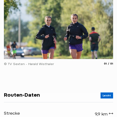
aria.slide
aria.
© TV Sexten - Harald Wisthaler
01
01
Routen-Daten
Leicht
Strecke
9,9 km