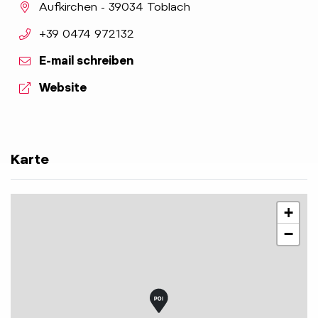
aria.location:
Aufkirchen - 39034 Toblach
aria.phone:
+39 0474 972132
E-mail schreiben
aria.website:
Website
Karte
+
−