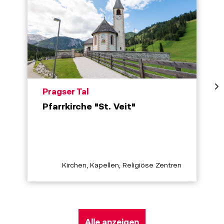
aria.poi_location_prefix
Pragser Tal
Pfarrkirche "St. Veit"
aria.poi_category_prefix
Kirchen, Kapellen, Religiöse Zentren
Alle anzeigen