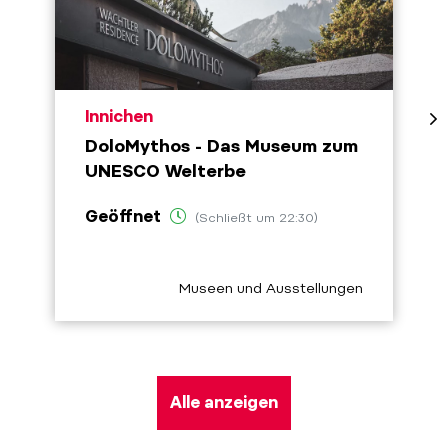
aria.poi_location_prefix
Innichen
DoloMythos - Das Museum zum
UNESCO Welterbe
Geöffnet
(Schließt um 22:30)
aria.poi_category_prefix
Museen und Ausstellungen
Alle anzeigen