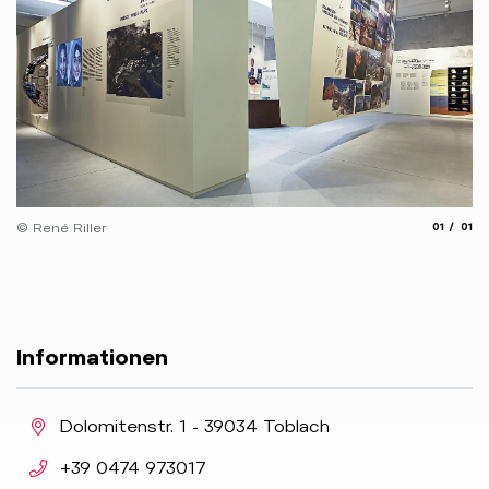
aria.slide
aria.
© René Riller
01
01
Informationen
aria.location:
Dolomitenstr. 1 - 39034 Toblach
aria.phone:
+39 0474 973017