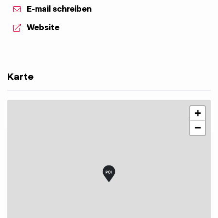
E-mail schreiben
aria.website:
Website
Karte
+
−