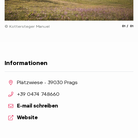
aria.slide
aria.
© Kottersteger Manuel
01
01
Informationen
aria.location:
Plätzwiese - 39030 Prags
aria.phone:
+39 0474 748660
E-mail schreiben
aria.website:
Website