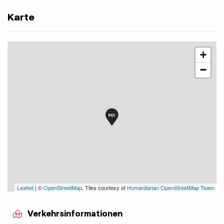
Karte
+
−
Leaflet
| ©
OpenStreetMap
, Tiles courtesy of
Humanitarian OpenStreetMap Team
Verkehrsinformationen