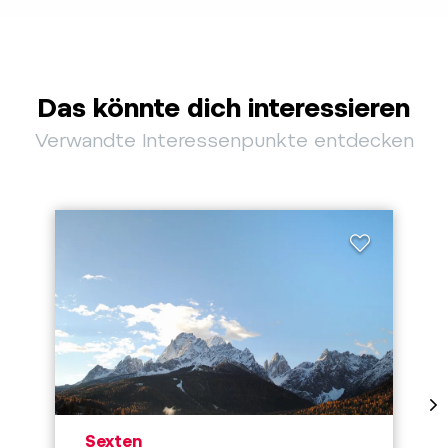
Das könnte dich interessieren
Verwandte Interessenpunkte entdecken
aria.poi_location_prefix
Sexten