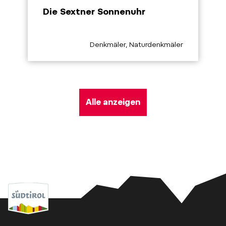
Die Sextner Sonnenuhr
aria.poi_category_prefix
Denkmäler, Naturdenkmäler
Alle anzeigen