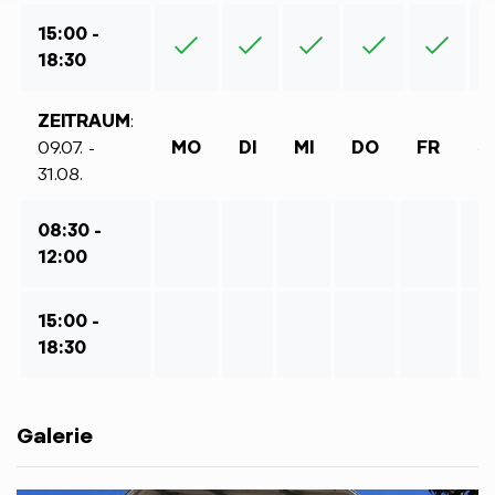
15:00 -
18:30
ZEITRAUM
:
09.07. -
MO
DI
MI
DO
FR
S
31.08.
08:30 -
12:00
15:00 -
18:30
Galerie