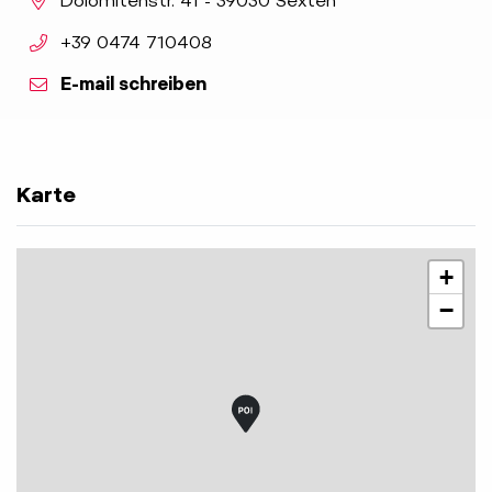
Dolomitenstr. 41 - 39030 Sexten
aria.phone:
+39 0474 710408
E-mail schreiben
Karte
+
−