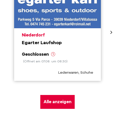
aria.poi_location_prefix
Niederdorf
Egarter Laufshop
Geschlossen
(Öffnet am 07.08. um 08:30)
aria.poi_category_prefix
Lederwaren, Schuhe
Alle anzeigen