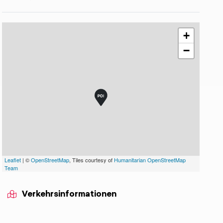
+
−
Leaflet
| ©
OpenStreetMap
, Tiles courtesy of
Humanitarian OpenStreetMap
Team
Verkehrsinformationen