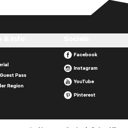
 & Info
Socials
Facebook
rial
Instagram
 Guest Pass
YouTube
der Region
Pinterest