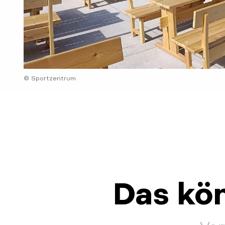
© Sportzentrum
Das kön