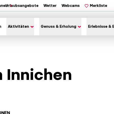
hnen
Urlaubsangebote
Wetter
Webcams
Merkliste
n
Aktivitäten
Genuss & Erholung
Erlebnisse & 
 Innichen
ONEN