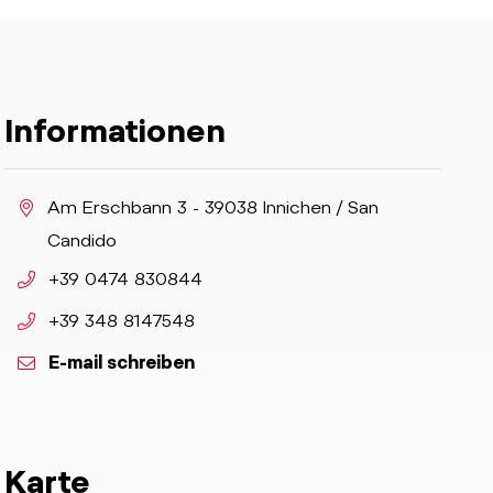
Informationen
aria.location:
Am Erschbann 3 - 39038 Innichen / San
Candido
aria.phone:
+39 0474 830844
aria.phone:
+39 348 8147548
E-mail schreiben
Karte