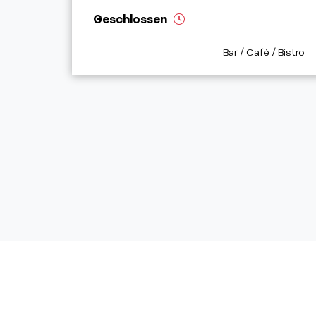
Geschlossen
aria.poi_category_p
Bar / Café / Bistro