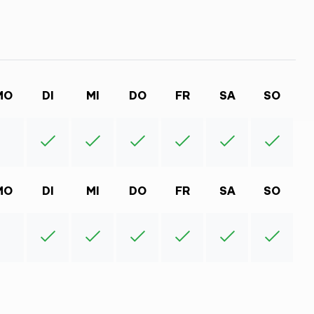
MO
DI
MI
DO
FR
SA
SO
MO
DI
MI
DO
FR
SA
SO