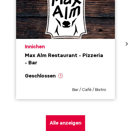
aria.poi_location_prefix
Innichen
Max Alm Restaurant - Pizzeria
- Bar
Geschlossen
aria.poi_category_prefix
Bar / Café / Bistro
Alle anzeigen