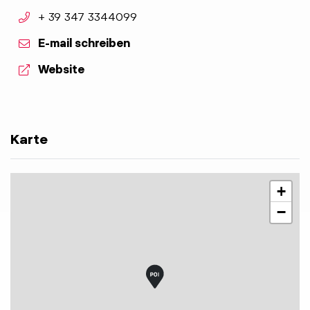
aria.phone:
+ 39 347 3344099
E-mail schreiben
aria.website:
Website
Karte
+
−