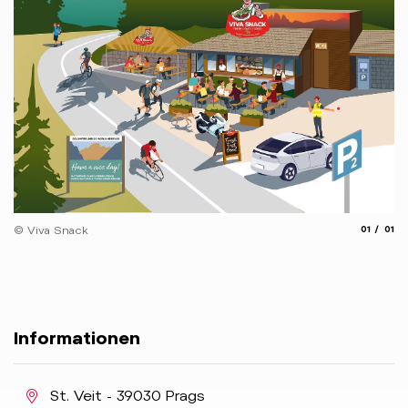
aria.slide
aria.
© Viva Snack
01
01
Informationen
aria.location:
St. Veit - 39030 Prags