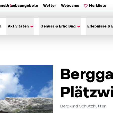
hnen
Urlaubsangebote
Wetter
Webcams
Merkliste
n
Aktivitäten
Genuss & Erholung
Erlebnisse & 
Bergga
Plätzw
Berg-und Schutzhütten