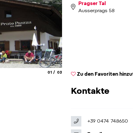
Pragser Tal
Ausserprags 58
aria.slide_indicator.prefix
aria.slide_indicator.of
01
03
Zu den Favoriten hinz
© Tv Pragsertal
Kontakte
+39 0474 748650