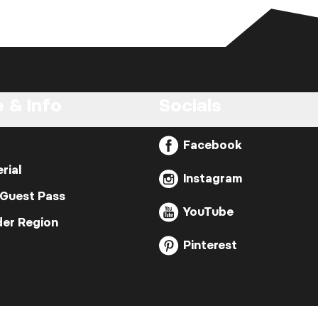
 & Info
Socials
Facebook
rial
Instagram
 Guest Pass
YouTube
der Region
Pinterest