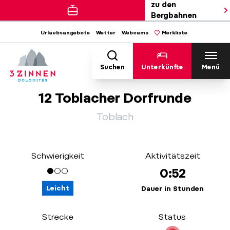
zu den
Bergbahnen
Urlaubsangebote
Wetter
Webcams
Merkliste
Suchen
Unterkünfte
Menü
12 Toblacher Dorfrunde
Toblach
Schwierigkeit
Aktivitätszeit
0:52
Leicht
Dauer in Stunden
Strecke
Status