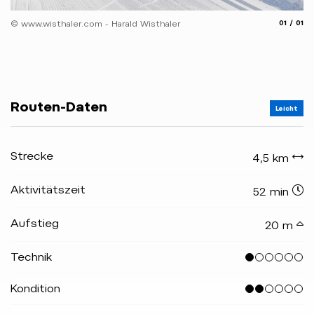
aria.slide
aria.
© www.wisthaler.com - Harald Wisthaler
01
01
Routen-Daten
Leicht
Strecke
4,5 km
Aktivitätszeit
52 min
Aufstieg
20 m
Technik
Kondition