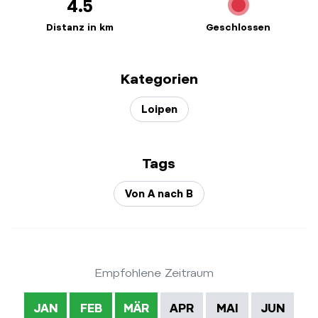
4.5
Distanz in km
Geschlossen
Kategorien
Loipen
Tags
Von A nach B
Empfohlene Zeitraum
JAN
FEB
MÄR
APR
MAI
JUN