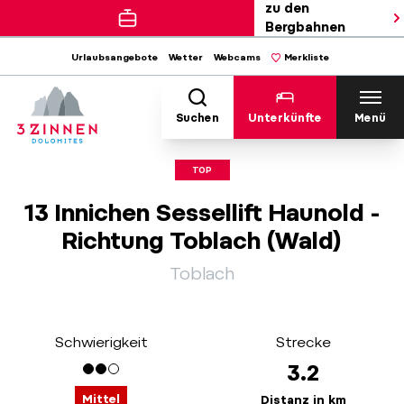
zu den
Bergbahnen
Urlaubsangebote
Wetter
Webcams
Merkliste
Suchen
Unterkünfte
Menü
TOP
13 Innichen Sessellift Haunold -
Richtung Toblach (Wald)
Toblach
Schwierigkeit
Strecke
3.2
Mittel
Distanz in km