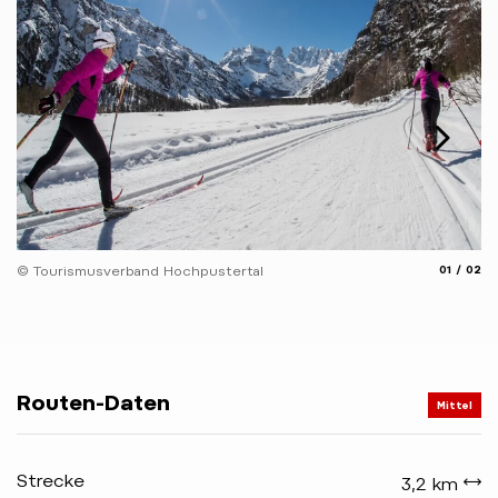
© 
aria.slide
aria.
© Tourismusverband Hochpustertal
01
02
Routen-Daten
Mittel
Strecke
3,2 km