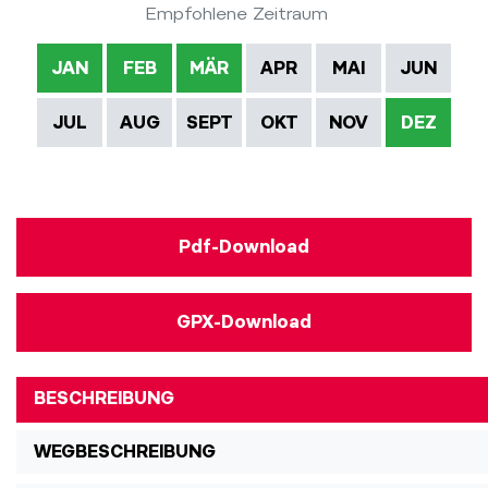
Empfohlene Zeitraum
JAN
FEB
MÄR
APR
MAI
JUN
JUL
AUG
SEPT
OKT
NOV
DEZ
Pdf-Download
GPX-Download
BESCHREIBUNG
WEGBESCHREIBUNG