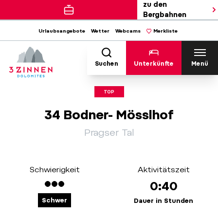
zu den
Bergbahnen
Urlaubsangebote
Wetter
Webcams
Merkliste
Suchen
Unterkünfte
Menü
TOP
34 Bodner- Mösslhof
Pragser Tal
Schwierigkeit
Aktivitätszeit
0:40
Schwer
Dauer in Stunden