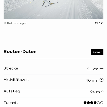
aria.slide
aria.
© Kottersteger
01
01
Routen-Daten
Schwer
Strecke
2,1 km
Aktivitätszeit
40 min
Aufstieg
94 m
Technik