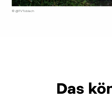
© @TVToblach
Das kön