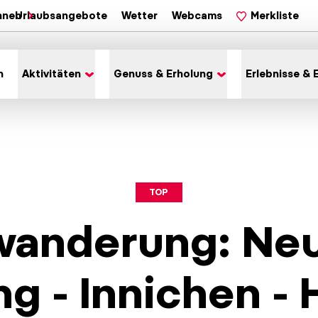
hnen
Urlaubsangebote
Wetter
Webcams
Merkliste
n
Aktivitäten
Genuss & Erholung
Erlebnisse & 
TOP
nderung: Neu
g - Innichen - 