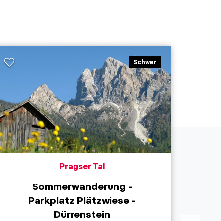
Schwer
Pragser Tal
Sommerwanderung -
Parkplatz Plätzwiese -
Höh
Dürrenstein