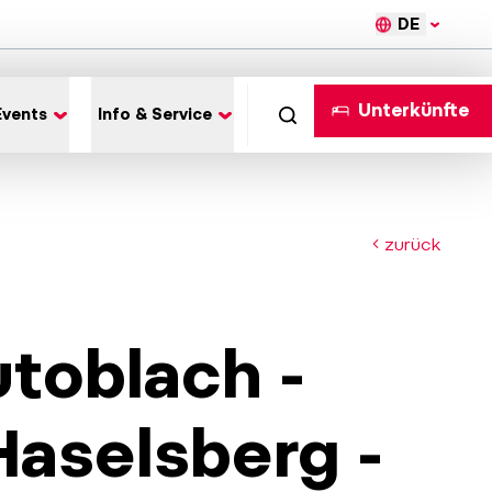
DE
Unterkünfte
Events
Info & Service
zurück
toblach -
Haselsberg -