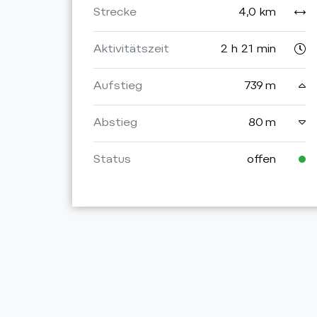
Strecke
4,0 km
Aktivitätszeit
2 h 21 min
Aufstieg
739 m
Abstieg
80 m
Status
offen