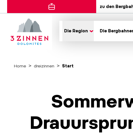
zu den Bergba
Die Region
Die Bergbahne
Home
dreizinnen
Start
Sommerwa
Drauursprun