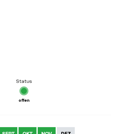
Status
offen
SEPT
OKT
NOV
DEZ