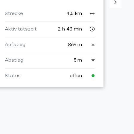
Stre
Strecke
4,5 km
Aktiv
Aktivitätszeit
2 h 43 min
Aufs
Aufstieg
869 m
Abst
Abstieg
5 m
Stat
Status
offen