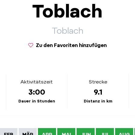
Toblach
Toblach
Zu den Favoriten hinzufügen
Aktivitätszeit
Strecke
3:00
9.1
Dauer in Stunden
Distanz in km
FEB
MÄR
APR
MAI
JUN
JUL
AUG