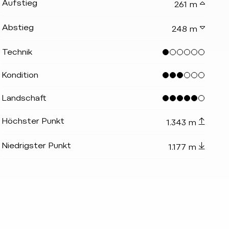
Aufstieg
261 m
Abstieg
248 m
Technik
Kondition
Landschaft
Höchster Punkt
1.343 m
Niedrigster Punkt
1.177 m