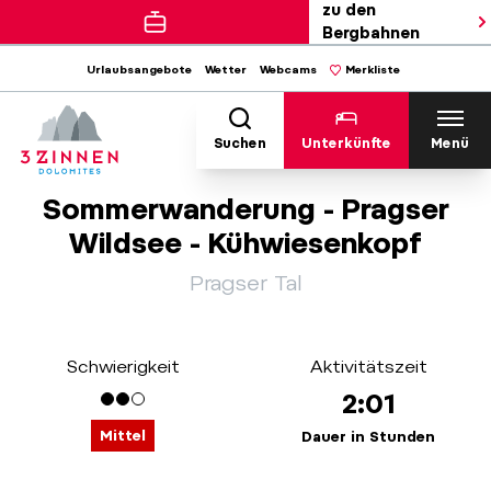
zu den
Bergbahnen
Urlaubsangebote
Wetter
Webcams
Merkliste
Suchen
Unterkünfte
Menü
Sommerwanderung - Pragser
Wildsee - Kühwiesenkopf
Pragser Tal
Schwierigkeit
Aktivitätszeit
2:01
Mittel
Dauer in Stunden