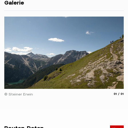
Galerie
aria.slide
aria.
© Steiner Erwin
01
01