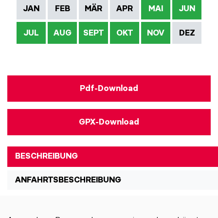
JAN
FEB
MÄR
APR
MAI
JUN
JUL
AUG
SEPT
OKT
NOV
DEZ
Pdf-Download
GPX-Download
BESCHREIBUNG
ANFAHRTSBESCHREIBUNG