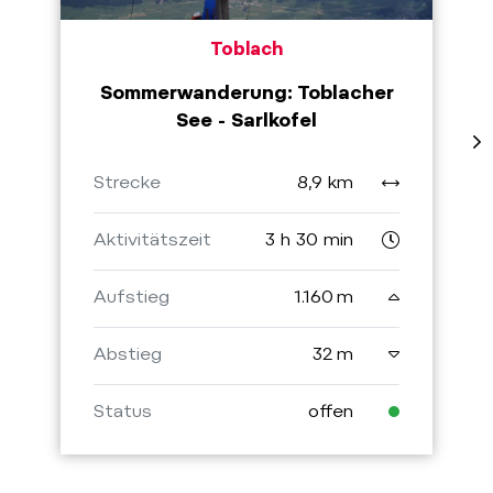
Toblach
Sommerwanderung: Toblacher
See - Sarlkofel
Strecke
8,9 km
Aktivitätszeit
3 h 30 min
Aufstieg
1.160 m
Abstieg
32 m
Status
offen