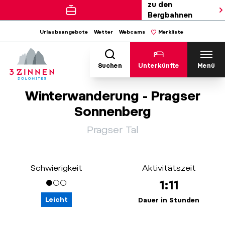
zu den
Bergbahnen
Urlaubsangebote
Wetter
Webcams
Merkliste
Suchen
Unterkünfte
Menü
Winterwanderung - Pragser
Sonnenberg
Pragser Tal
Schwierigkeit
Aktivitätszeit
1:11
Leicht
Dauer in Stunden