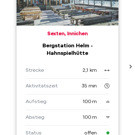
Sexten, Innichen
Bergstation Helm -
Hahnspielhütte
Strecke
2,1 km
Aktivitätszeit
35 min
Aufstieg
100 m
Abstieg
100 m
Status
offen