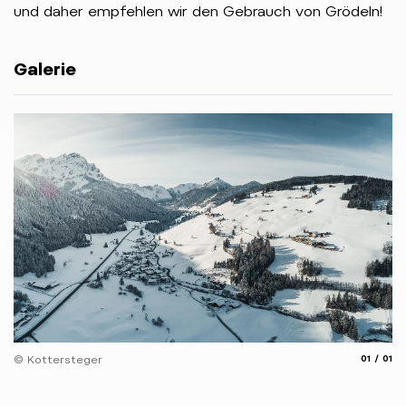
und daher empfehlen wir den Gebrauch von Grödeln!
Galerie
aria.slide
aria.
© Kottersteger
01
01