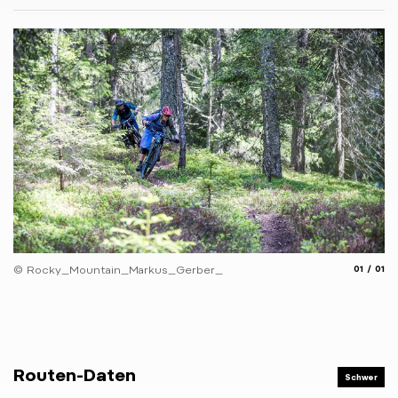
aria.slide
aria.
© Rocky_Mountain_Markus_Gerber_
01
01
Routen-Daten
Schwer