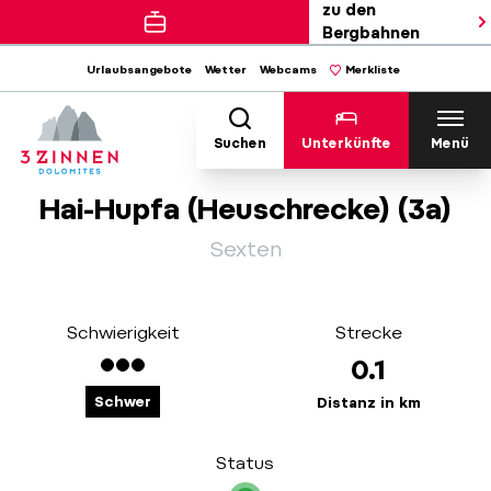
zu den
Bergbahnen
Urlaubsangebote
Wetter
Webcams
Merkliste
Suchen
Unterkünfte
Menü
Hai-Hupfa (Heuschrecke) (3a)
Sexten
Schwierigkeit
Strecke
0.1
Schwer
Distanz in km
Status