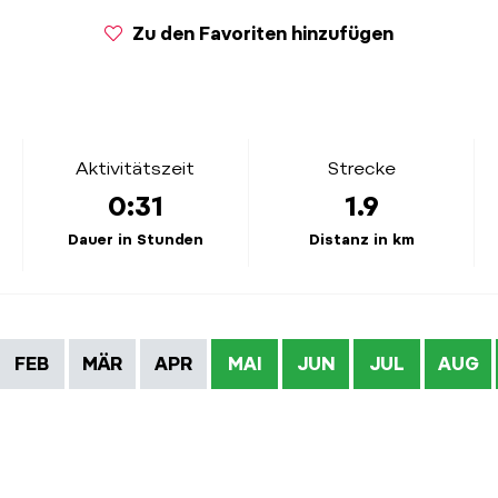
Zu den Favoriten hinzufügen
Aktivitätszeit
Strecke
0:31
1.9
Dauer in Stunden
Distanz in km
FEB
MÄR
APR
MAI
JUN
JUL
AUG