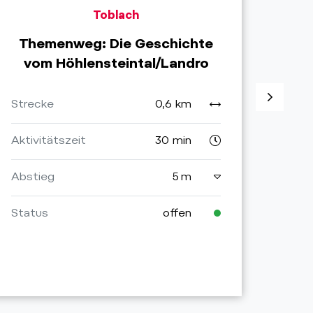
Toblach
Themenweg: Die Geschichte
Th
vom Höhlensteintal/Landro
Stre
Strecke
0,6 km
Aktiv
Aktivitätszeit
30 min
Aufs
Abstieg
5 m
Stat
Status
offen