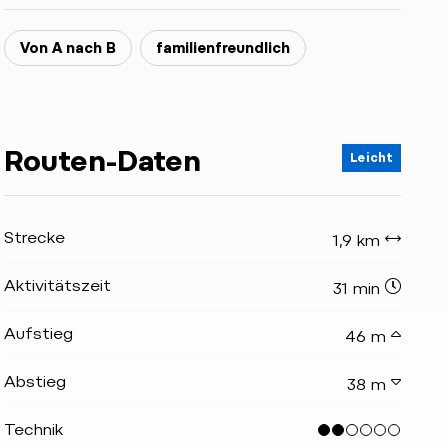
Von A nach B
familienfreundlich
Routen-Daten
Leicht
Strecke
1,9 km
Aktivitätszeit
31 min
Aufstieg
46 m
Abstieg
38 m
Technik