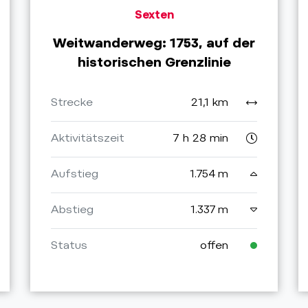
Sexten
Weitwanderweg: 1753, auf der
historischen Grenzlinie
Strecke
21,1 km
Aktivitätszeit
7 h 28 min
Aufstieg
1.754 m
Abstieg
1.337 m
Status
offen