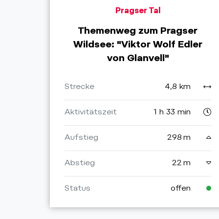
Pragser Tal
Themenweg zum Pragser
Wildsee: "Viktor Wolf Edler
von Glanvell"
Strecke
4,8 km
Aktivitätszeit
1 h 33 min
Aufstieg
298 m
Abstieg
22 m
Status
offen