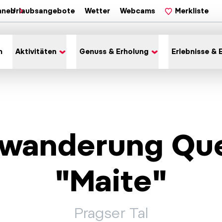
hnen
Urlaubsangebote
Wetter
Webcams
Merkliste
n
Aktivitäten
Genuss & Erholung
Erlebnisse & 
wanderung Que
"Maite"
Pragser Tal