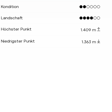
Kondition
Landschaft
_indicator.prefix
lide_indicator.of
Höchster Punkt
1.409 m
Niedrigster Punkt
1.363 m