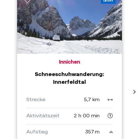
Leicht
Innichen
Schneeschuhwanderung:
Innerfeldtal
Strecke
5,7 km
Aktivitätszeit
2 h 00 min
Aufstieg
357 m