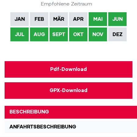
Empfohlene Zeitraum
JAN
FEB
MÄR
APR
MAI
JUN
JUL
AUG
SEPT
OKT
NOV
DEZ
Pdf-Download
GPX-Download
BESCHREIBUNG
ANFAHRTSBESCHREIBUNG